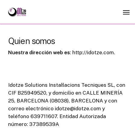
Skip
Men
to
main
content
Quien somos
Nuestra dirección web es
: http://idotze.com.
Idotze Solutions Instal·lacions Tecniques SL, con
CIF B25949520, y domicilio en CALLE MINERÍA
25, BARCELONA (08038), BARCELONA y con
correo electrónico idotze@idotze.com y
teléfono 639711607. Entidad Autorizada
número: 37389539A